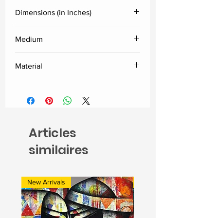
Dimensions (in Inches)
Height
Width
Medium
Natural Pigments
27.5
18
Material
Cotton Cloth
Articles
similaires
New Arrivals
New Arrivals