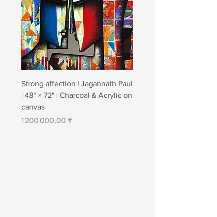
Strong affection | Jagannath Paul
Togetherness 2 | Jagann
| 48" × 72" | Charcoal & Acrylic on
| 48" × 84" | Charcoal & A
canvas
canvas
Prix
Prix
1 200 000,00 ₹
1 400 000,00 ₹